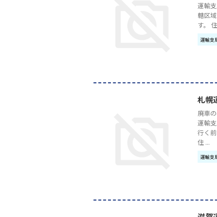
運輸支
轄区域
す。 住 .
運輸支
札幌
廃車の
運輸支
行く前
住 ...
運輸支
滋賀