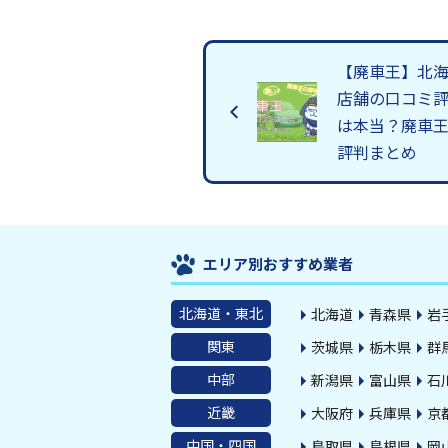
【廃車王】北
店舗の口コミ
は本当？廃車
評判まとめ
エリア別おすすめ業者
北海道・東北
北海道
青森県
岩
関東
茨城県
栃木県
群
中部
新潟県
富山県
石
近畿
大阪府
兵庫県
京
中国・四国
鳥取県
島根県
岡