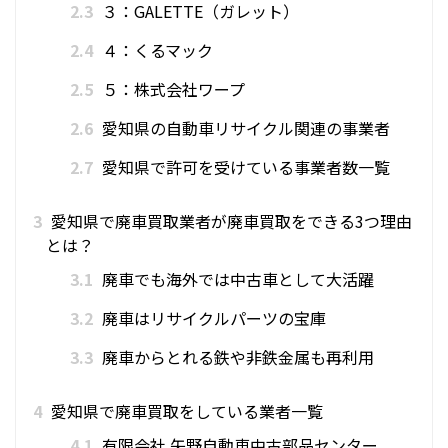
2.3
３：GALETTE（ガレット）
2.4
４：くるマック
2.5
５：株式会社ワープ
2.6
愛知県の自動車リサイクル関連の事業者
2.7
愛知県で許可を受けている事業者数一覧
3
愛知県で廃車買取業者が廃車買取をできる3つ理由
とは？
3.1
廃車でも海外では中古車として大活躍
3.2
廃車はリサイクルパーツの宝庫
3.3
廃車からとれる鉄や非鉄金属も再利用
4
愛知県で廃車買取をしている業者一覧
4.1
有限会社 矢野自動車中古部品センター