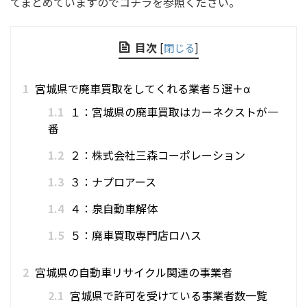
てまとめていますのでコチラを参照ください。
目次
[
閉じる
]
1
宮城県で廃車買取をしてくれる業者５選＋α
1.1
１：宮城県の廃車買取はカーネクストが一
番
1.2
２：株式会社三森コーポレーション
1.3
３：ナプロアース
1.4
４：泉自動車解体
1.5
５：廃車買取専門店ロハス
2
宮城県の自動車リサイクル関連の事業者
2.1
宮城県で許可を受けている事業者数一覧