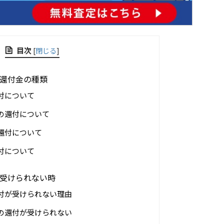
目次
[
閉じる
]
還付金の種類
付について
の還付について
還付について
付について
受けられない時
付が受けられない理由
の還付が受けられない