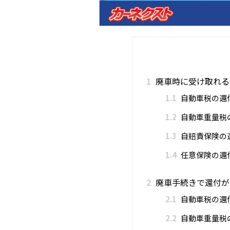
1
廃車時に受け取れる
1.1
自動車税の還
1.2
自動車重量税
1.3
自賠責保険の
1.4
任意保険の還
2
廃車手続きで還付が
2.1
自動車税の還
2.2
自動車重量税