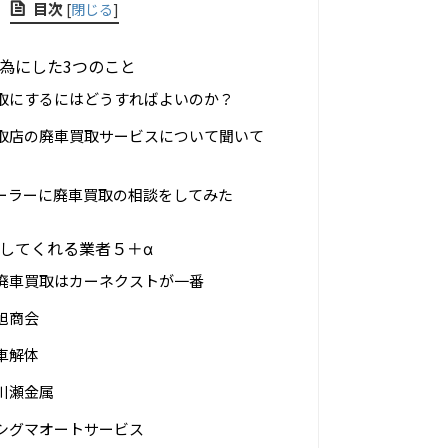
目次
[
閉じる
]
為にした3つのこと
取にするにはどうすればよいのか？
取店の廃車買取サービスについて聞いて
ーラーに廃車買取の相談をしてみた
してくれる業者５＋α
廃車買取はカーネクストが一番
旭商会
車解体
川瀬金属
シグマオートサービス