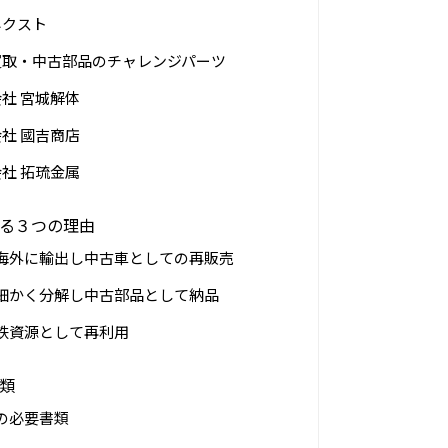
ネクスト
買取・中古部品のチャレンジパーツ
社 宮城解体
社 國吉商店
社 拓琉金属
る３つの理由
海外に輸出し中古車としての再販売
細かく分解し中古部品として納品
鉄資源として再利用
類
の必要書類