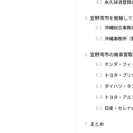
4.2
永久抹消登録
5
宜野湾市を管轄して
5.1
沖縄総合事務
5.2
沖縄事務所（
6
宜野湾市の廃車買取
6.1
ホンダ・フィ
6.2
トヨタ・プリ
6.3
ダイハツ・タ
6.4
トヨタ・アル
6.5
日産・セレナ
7
まとめ