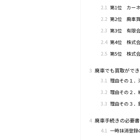
2.1
第1位 カー
2.2
第2位 廃車
2.3
第3位 有限会
2.4
第4位 株式会
2.5
第5位 株式会
3
廃車でも買取ができ
3.1
理由その１．
3.2
理由その２．
3.3
理由その３．
4
廃車手続きの必要書
4.1
一時抹消登録