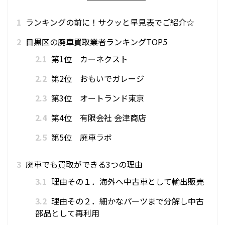
1
ランキングの前に！サクッと早見表でご紹介☆
2
目黒区の廃車買取業者ランキングTOP5
2.1
第1位 カーネクスト
2.2
第2位 おもいでガレージ
2.3
第3位 オートランド東京
2.4
第4位 有限会社 会津商店
2.5
第5位 廃車ラボ
3
廃車でも買取ができる3つの理由
3.1
理由その１．海外へ中古車として輸出販売
3.2
理由その２．細かなパーツまで分解し中古
部品として再利用