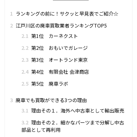
1
ランキングの前に！サクッと早見表でご紹介☆
2
江戸川区の廃車買取業者ランキングTOP5
2.1
第1位 カーネクスト
2.2
第2位 おもいでガレージ
2.3
第3位 オートランド東京
2.4
第4位 有限会社 会津商店
2.5
第5位 廃車ラボ
3
廃車でも買取ができる3つの理由
3.1
理由その１．海外へ中古車として輸出販売
3.2
理由その２．細かなパーツまで分解し中古
部品として再利用