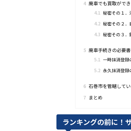
4
廃車でも買取ができ
4.1
秘密その１．
4.2
秘密その２．
4.3
秘密その３．
5
廃車手続きの必要書
5.1
一時抹消登録
5.2
永久抹消登録
6
石巻市を管轄してい
7
まとめ
ランキングの前に！