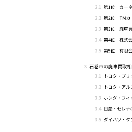
2.1
第1位 カー
2.2
第2位 TM
2.3
第3位 廃車
2.4
第4位 株式会
2.5
第5位 有限会
3
石巻市の廃車買取相
3.1
トヨタ・プリ
3.2
トヨタ・アル
3.3
ホンダ・フィ
3.4
日産・セレナ
3.5
ダイハツ・タ