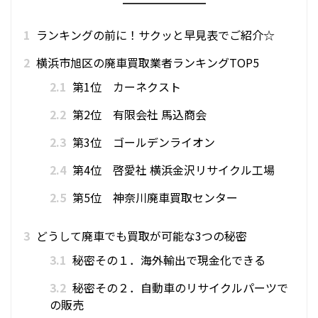
1
ランキングの前に！サクッと早見表でご紹介☆
2
横浜市旭区の廃車買取業者ランキングTOP5
2.1
第1位 カーネクスト
2.2
第2位 有限会社 馬込商会
2.3
第3位 ゴールデンライオン
2.4
第4位 啓愛社 横浜金沢リサイクル工場
2.5
第5位 神奈川廃車買取センター
3
どうして廃車でも買取が可能な3つの秘密
3.1
秘密その１．海外輸出で現金化できる
3.2
秘密その２．自動車のリサイクルパーツで
の販売