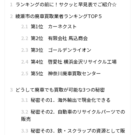
1
ランキングの前に！サクッと早見表でご紹介☆
2
綾瀬市の廃車買取業者ランキングTOP５
2.1
第1位 カーネクスト
2.2
第2位 有限会社 馬込商会
2.3
第3位 ゴールデンライオン
2.4
第4位 啓愛社 横浜金沢リサイクル工場
2.5
第5位 神奈川廃車買取センター
3
どうして廃車でも買取が可能な3つの秘密
3.1
秘密その1．海外輸出で現金化できる
3.2
秘密その2．自動車のリサイクルパーツでの
販売
3.3
秘密その3．鉄・スクラップの資源として販