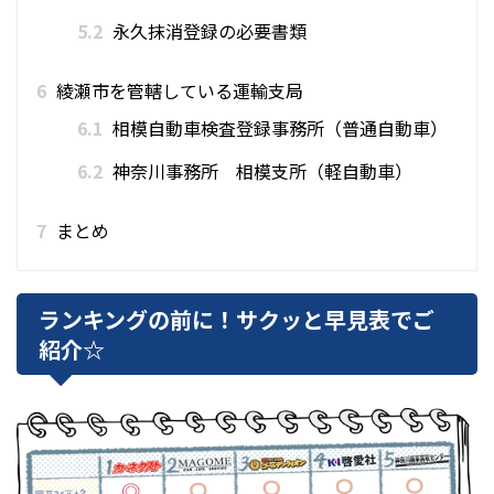
5.2
永久抹消登録の必要書類
6
綾瀬市を管轄している運輸支局
6.1
相模自動車検査登録事務所（普通自動車）
6.2
神奈川事務所 相模支所（軽自動車）
7
まとめ
ランキングの前に！サクッと早見表でご
紹介☆