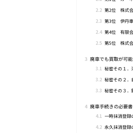
2.2
第2位 株式会
2.3
第3位 伊丹
2.4
第4位 有限
2.5
第5位 株式
3
廃車でも買取が可能
3.1
秘密その１．
3.2
秘密その２．
3.3
秘密その３．
4
廃車手続きの必要書
4.1
一時抹消登録
4.2
永久抹消登録