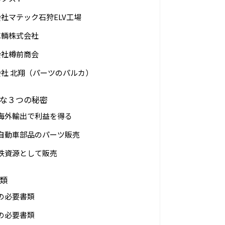
社マテック石狩ELV工場
車輌株式会社
会社樽前商会
会社 北翔（パーツのパルカ）
な３つの秘密
海外輸出で利益を得る
自動車部品のパーツ販売
鉄資源として販売
類
の必要書類
の必要書類