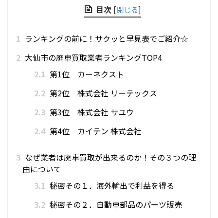
目次
[
閉じる
]
1
ランキングの前に！サクッと早見表でご紹介☆
2
大仙市の廃車買取業者ランキングTOP4
2.1
第1位 カーネクスト
2.2
第2位 株式会社 リーテックス
2.3
第3位 株式会社 サユウ
2.4
第4位 カイテン 株式会社
3
なぜ業者は廃車買取が出来るのか！その３つの理
由について
3.1
秘密その１．海外輸出で利益を得る
3.2
秘密その２．自動車部品のパーツ販売