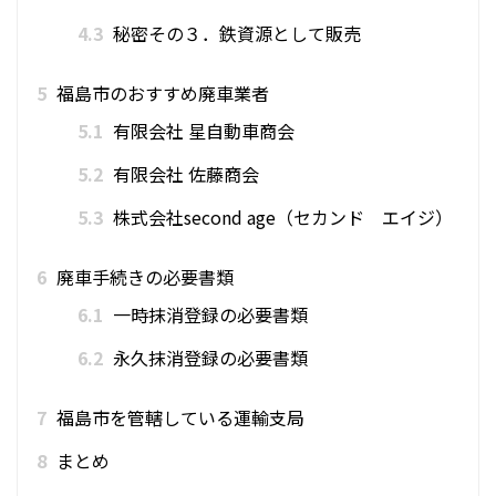
4.3
秘密その３．鉄資源として販売
5
福島市のおすすめ廃車業者
5.1
有限会社 星自動車商会
5.2
有限会社 佐藤商会
5.3
株式会社second age（セカンド エイジ）
6
廃車手続きの必要書類
6.1
一時抹消登録の必要書類
6.2
永久抹消登録の必要書類
7
福島市を管轄している運輸支局
8
まとめ