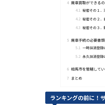
4
廃車買取ができるの
4.1
秘密その１．
4.2
秘密その２．
4.3
秘密その３．
5
廃車手続の必要書類
5.1
一時抹消登録
5.2
永久抹消登録
6
相馬市を管轄してい
7
まとめ
ランキングの前に！