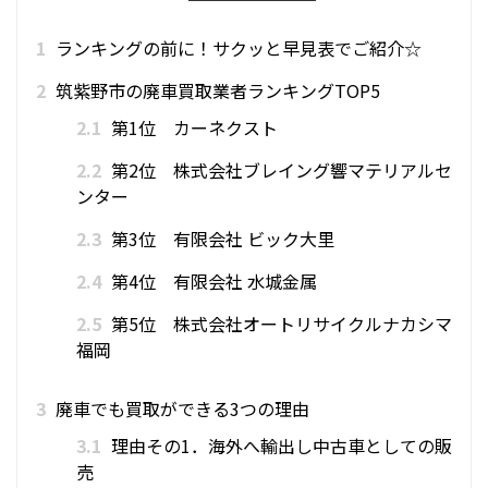
1
ランキングの前に！サクッと早見表でご紹介☆
2
筑紫野市の廃車買取業者ランキングTOP5
2.1
第1位 カーネクスト
2.2
第2位 株式会社ブレイング響マテリアルセ
ンター
2.3
第3位 有限会社 ビック大里
2.4
第4位 有限会社 水城金属
2.5
第5位 株式会社オートリサイクルナカシマ
福岡
3
廃車でも買取ができる3つの理由
3.1
理由その1．海外へ輸出し中古車としての販
売