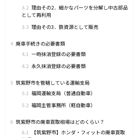
3.2
理由その2．細かなパーツを分解し中古部品
として再利用
3.3
理由その3．鉄資源として販売
4
廃車手続きの必要書類
4.1
一時抹消登録の必要書類
4.2
永久抹消登録の必要書類
5
筑紫野市を管轄している運輸支局
5.1
福岡運輸支局（普通自動車）
5.2
福岡主管事務所（軽自動車）
6
筑紫野市の廃車買取相場はどのくらい？
6.1
【筑紫野市】ホンダ・フィットの廃車買取