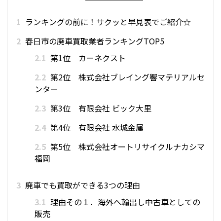
1
ランキングの前に！サクッと早見表でご紹介☆
2
春日市の廃車買取業者ランキングTOP5
2.1
第1位 カーネクスト
2.2
第2位 株式会社ブレイング響マテリアルセ
ンター
2.3
第3位 有限会社 ビック大里
2.4
第4位 有限会社 水城金属
2.5
第5位 株式会社オートリサイクルナカシマ
福岡
3
廃車でも買取ができる3つの理由
3.1
理由その１．海外へ輸出し中古車としての
販売