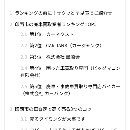
1
ランキングの前に！サクッと早見表でご紹介☆
2
印西市の廃車買取業者ランキングTOP5
2.1
第1位 カーネクスト
2.2
第2位 CAR JANK（カージャンク）
2.3
第3位 株式会社 轟商会
2.4
第4位 困った車買取り専門（ビッグマロン
有限会社）
2.5
第5位 廃車・事故車買取り専門店バイカー
（株式会社 カーバンク）
3
印西市の車査定で高く売る3つのコツ
3.1
売るタイミングが大事です
3.2
アピール出来るところがあればアピールを