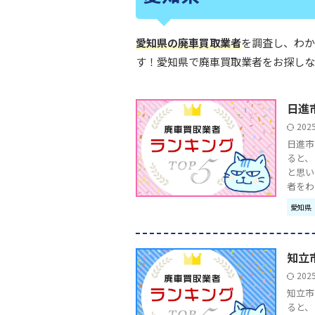
愛知県の廃車買取業者
を調査し、わか
す！愛知県で廃車買取業者をお探しな
日進
202
日進市
ると、
と思い
者をわか 
愛知県
知立
202
知立市
ると、