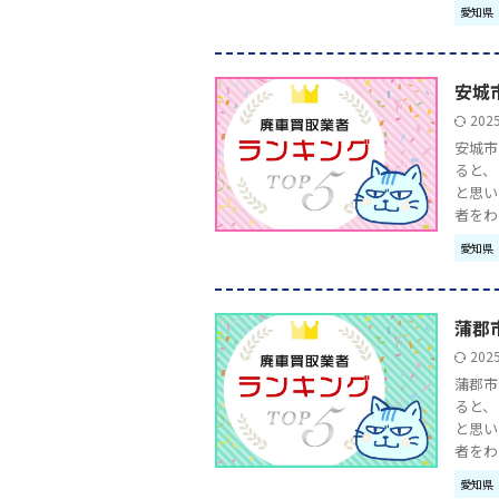
愛知県
安城
202
安城市
ると、
と思い
者をわか 
愛知県
蒲郡
202
蒲郡市
ると、
と思い
者をわか 
愛知県