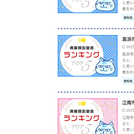
と思い
者をわか 
愛知県
高浜
202
高浜市
ると、
と思い
者をわか 
愛知県
江南
202
江南市
ると、
と思い