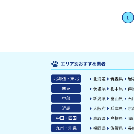
1
エリア別おすすめ業者
北海道・東北
北海道
青森県
岩
関東
茨城県
栃木県
群
中部
新潟県
富山県
石
近畿
大阪府
兵庫県
京
中国・四国
鳥取県
島根県
岡
九州・沖縄
福岡県
佐賀県
長