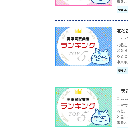
者をわか 
愛知県
北名
202
北名古
となる
ゃると
車買取業 
愛知県
一宮
202
一宮市
ると、
と思い
者をわか 