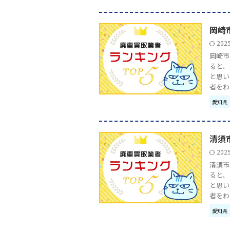
岡崎
202
岡崎市
ると、
と思い
者をわか 
愛知県
清須
202
清須市
ると、
と思い
者をわか 
愛知県