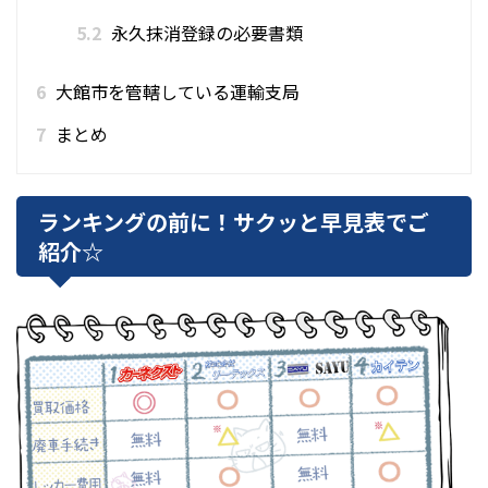
5.2
永久抹消登録の必要書類
6
大館市を管轄している運輸支局
7
まとめ
ランキングの前に！サクッと早見表でご
紹介☆