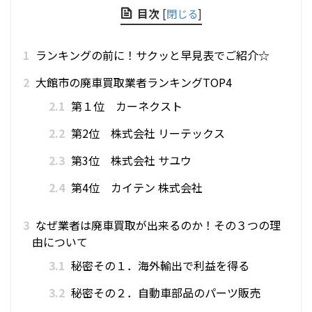
目次
[
閉じる
]
1
ランキングの前に！サクッと早見表でご紹介☆
2
大館市の廃車買取業者ランキングTOP4
2.1
第１位 カーネクスト
2.2
第2位 株式会社 リーテックス
2.3
第3位 株式会社 サユウ
2.4
第4位 カイテン 株式会社
3
なぜ業者は廃車買取が出来るのか！その３つの理
由について
3.1
秘密その１．海外輸出で利益を得る
3.2
秘密その２．自動車部品のパーツ販売