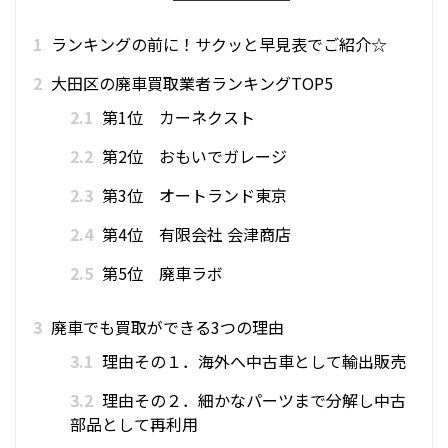
1
ランキングの前に！サクッと早見表でご紹介☆
2
大田区の廃車買取業者ランキングTOP5
2.1
第1位 カーネクスト
2.2
第2位 おもいでガレージ
2.3
第3位 オートランド東京
2.4
第4位 有限会社 会津商店
2.5
第5位 廃車ラボ
3
廃車でも買取ができる3つの理由
3.1
理由その１．海外へ中古車として輸出販売
3.2
理由その２．細かなパーツまで分解し中古
部品として再利用