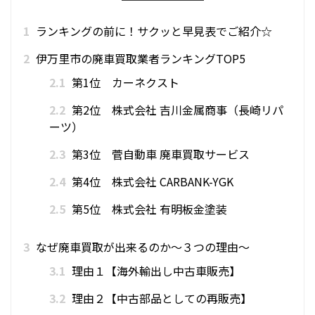
1
ランキングの前に！サクッと早見表でご紹介☆
2
伊万里市の廃車買取業者ランキングTOP5
2.1
第1位 カーネクスト
2.2
第2位 株式会社 吉川金属商事（長崎リパ
ーツ）
2.3
第3位 菅自動車 廃車買取サービス
2.4
第4位 株式会社 CARBANK-YGK
2.5
第5位 株式会社 有明板金塗装
3
なぜ廃車買取が出来るのか～３つの理由～
3.1
理由１【海外輸出し中古車販売】
3.2
理由２【中古部品としての再販売】