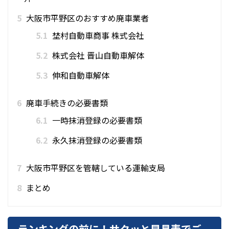
5
大阪市平野区のおすすめ廃車業者
5.1
埜村自動車商事 株式会社
5.2
株式会社 晋山自動車解体
5.3
伸和自動車解体
6
廃車手続きの必要書類
6.1
一時抹消登録の必要書類
6.2
永久抹消登録の必要書類
7
大阪市平野区を管轄している運輸支局
8
まとめ
ランキングの前に！サクッと早見表でご