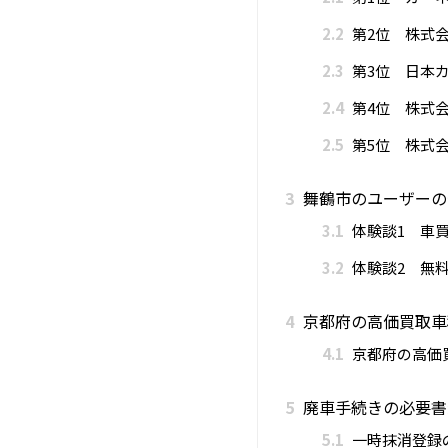
2.2
第2位 株式
2.3
第3位 日本カ
2.4
第4位 株式会
2.5
第5位 株式会
3
舞鶴市のユーザーの
3.1
体験談1 車
3.2
体験談2 無
4
京都府の高価買取車
4.1
京都府の高価買
5
廃車手続きの必要書
5.1
一時抹消登録