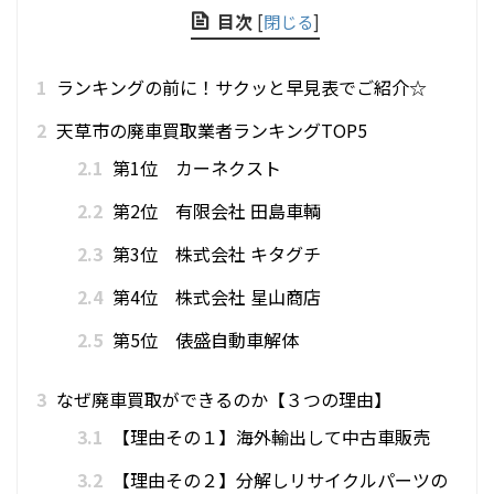
目次
[
閉じる
]
1
ランキングの前に！サクッと早見表でご紹介☆
2
天草市の廃車買取業者ランキングTOP5
2.1
第1位 カーネクスト
2.2
第2位 有限会社 田島車輌
2.3
第3位 株式会社 キタグチ
2.4
第4位 株式会社 星山商店
2.5
第5位 俵盛自動車解体
3
なぜ廃車買取ができるのか【３つの理由】
3.1
【理由その１】海外輸出して中古車販売
3.2
【理由その２】分解しリサイクルパーツの