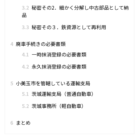
3.2
秘密その2．細かく分解し中古部品として納
品
3.3
秘密その３．鉄資源として再利用
4
廃車手続きの必要書類
4.1
一時抹消登録の必要書類
4.2
永久抹消登録の必要書類
5
小美玉市を管轄している運輸支局
5.1
茨城運輸支局（普通自動車）
5.2
茨城事務所（軽自動車）
6
まとめ