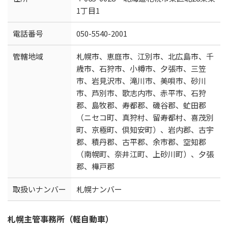
1丁目1
電話番号
050-5540-2001
管轄地域
札幌市、恵庭市、江別市、北広島市、千
歳市、石狩市、小樽市、夕張市、三笠
市、岩見沢市、滝川市、美唄市、砂川
市、芦別市、歌志内市、赤平市、石狩
郡、島牧郡、寿都郡、磯谷郡、虻田郡
（ニセコ町、真狩村、留寿都村、喜茂別
町、京極町、倶知安町）、岩内郡、古宇
郡、積丹郡、古平郡、余市郡、空知郡
（南幌町、奈井江町、上砂川町）、夕張
郡、樺戸郡
取扱いナンバー
札幌ナンバー
札幌主管事務所（軽自動車）