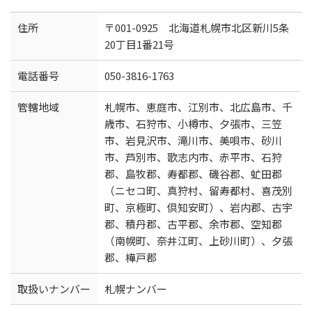
住所
〒001-0925 北海道札幌市北区新川5条
20丁目1番21号
電話番号
050-3816-1763
管轄地域
札幌市、恵庭市、江別市、北広島市、千
歳市、石狩市、小樽市、夕張市、三笠
市、岩見沢市、滝川市、美唄市、砂川
市、芦別市、歌志内市、赤平市、石狩
郡、島牧郡、寿都郡、磯谷郡、虻田郡
（ニセコ町、真狩村、留寿都村、喜茂別
町、京極町、倶知安町）、岩内郡、古宇
郡、積丹郡、古平郡、余市郡、空知郡
（南幌町、奈井江町、上砂川町）、夕張
郡、樺戸郡
取扱いナンバー
札幌ナンバー