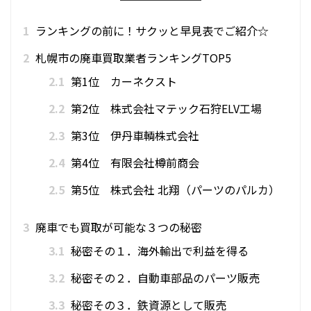
1
ランキングの前に！サクッと早見表でご紹介☆
2
札幌市の廃車買取業者ランキングTOP5
2.1
第1位 カーネクスト
2.2
第2位 株式会社マテック石狩ELV工場
2.3
第3位 伊丹車輌株式会社
2.4
第4位 有限会社樽前商会
2.5
第5位 株式会社 北翔（パーツのパルカ）
3
廃車でも買取が可能な３つの秘密
3.1
秘密その１．海外輸出で利益を得る
3.2
秘密その２．自動車部品のパーツ販売
3.3
秘密その３．鉄資源として販売