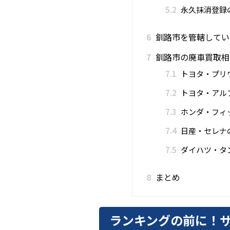
5.2
永久抹消登録
6
釧路市を管轄してい
7
釧路市の廃車買取相
7.1
トヨタ・プリ
7.2
トヨタ・アル
7.3
ホンダ・フィ
7.4
日産・セレナ
7.5
ダイハツ・タ
8
まとめ
ランキングの前に！