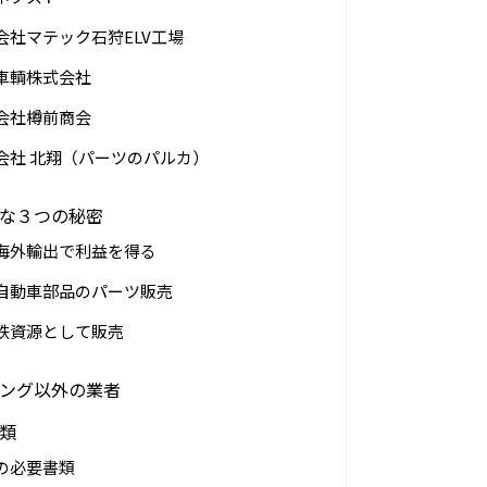
社マテック石狩ELV工場
車輌株式会社
会社樽前商会
会社 北翔（パーツのパルカ）
な３つの秘密
海外輸出で利益を得る
自動車部品のパーツ販売
鉄資源として販売
ング以外の業者
類
の必要書類