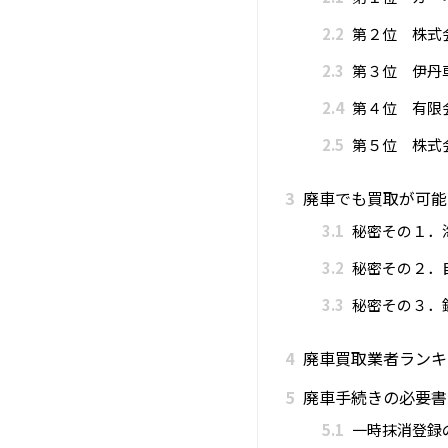
2.2
第２位 株式会
2.3
第３位 伊丹
2.4
第４位 有限
2.5
第５位 株式
3
廃車でも買取が可能
3.1
秘密その１．
3.2
秘密その２．
3.3
秘密その３．
4
廃車買取業者ランキ
5
廃車手続きの必要書
5.1
一時抹消登録