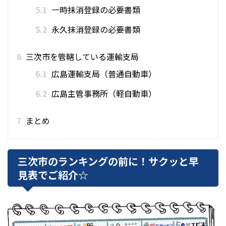
5.1
一時抹消登録の必要書類
5.2
永久抹消登録の必要書類
6
三次市を管轄している運輸支局
6.1
広島運輸支局（普通自動車）
6.2
広島主管事務所（軽自動車）
7
まとめ
三次市のランキングの前に！サクッと早
見表でご紹介☆