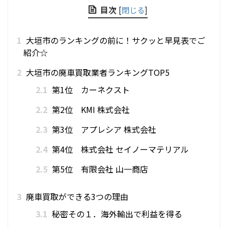
目次
[
閉じる
]
1
大垣市のランキングの前に！サクッと早見表でご
紹介☆
2
大垣市の廃車買取業者ランキングTOP5
2.1
第1位 カーネクスト
2.2
第2位 KMI 株式会社
2.3
第3位 アプレシア 株式会社
2.4
第4位 株式会社 セイノーマテリアル
2.5
第5位 有限会社 山一商店
3
廃車買取ができる3つの理由
3.1
秘密その１．海外輸出で利益を得る