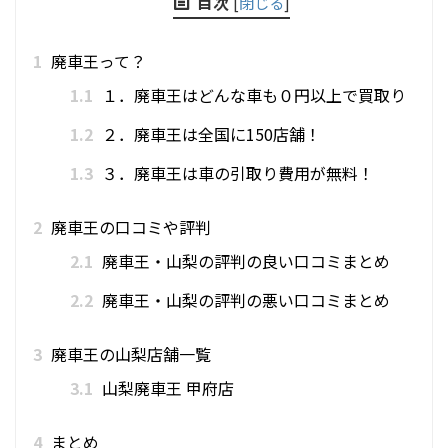
目次
[
閉じる
]
1
廃車王って？
1.1
１．廃車王はどんな車も０円以上で買取り
1.2
２．廃車王は全国に150店舗！
1.3
３．廃車王は車の引取り費用が無料！
2
廃車王の口コミや評判
2.1
廃車王・山梨の評判の良い口コミまとめ
2.2
廃車王・山梨の評判の悪い口コミまとめ
3
廃車王の山梨店舗一覧
3.1
山梨廃車王 甲府店
4
まとめ