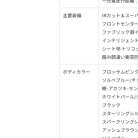
一充電走行距離：1
主要装備
IRカット＆スー
フロントセンタ
ファブリック調
インテリジェント
シート地 トリコ
踏み間違い衝突
ボディカラー
ブロッサムピンク
ソルベブルー/チ
暁-アカツキ-サ
ホワイトパール/
ブラック
スターリングシ
スパークリング
アッシュブラウ