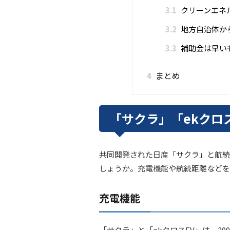
3.1
クリーンエネ
3.2
地方自治体か
3.3
補助金は早い
4
まとめ
「サクラ」「ekクロ
共同開発された日産「サクラ」と航続
しょうか。充電機能や航続距離などを
充電機能
「サクラ」と「ekクロスEV」は、20