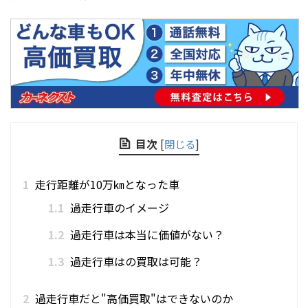
目次
[
閉じる
]
1
走行距離が10万㎞となった車
1.1
過走行車のイメージ
1.2
過走行車は本当に価値がない？
1.3
過走行車はの買取は可能？
2
過走行車だと"高価買取"はできないのか