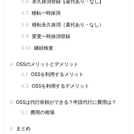
3.6
永久抹消登録【還付あり・なし】
3.7
移転一時抹消
3.8
移転永久抹消（還付あり・なし）
3.9
変更一時抹消登録
3.10
継続検査
4
OSSのメリットとデメリット
4.1
OSSを利用するメリット
4.2
OSSを利用するデメリット
5
OSSは代行依頼ができる？申請代行に費用は？
5.1
費用の相場
6
まとめ