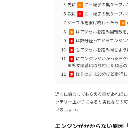
先に
に－端子の黒ケーブル
車
次に
に－端子の黒ケーブル
車
ケーブルを繋げ終わったら
車
はアクセルを踏み回転数を
車
は数分経ってからエンジン
車
もアクセルを踏み同じよう
車
にエンジンがかかったらケ
車
※外す順番は取り付けた順番の
はそのまま30分ほど走行
車
近くに協力してもらえる車があればロ
ッテリー上がりになると劣化などの可
いましょう。
エンジンがかからない原因